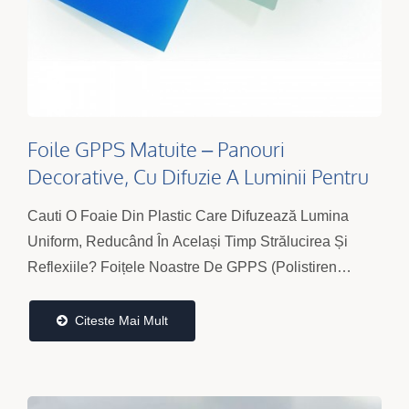
Foile GPPS Matuite – Panouri
Decorative, Cu Difuzie A Luminii Pentru
Iluminat
Cauti O Foaie Din Plastic Care Difuzează Lumina
Uniform, Reducând În Același Timp Strălucirea Și
Reflexiile? Foițele Noastre De GPPS (Polistiren
General) Sunt Concepute Pentru Capace De
Iluminat,...
Citeste Mai Mult