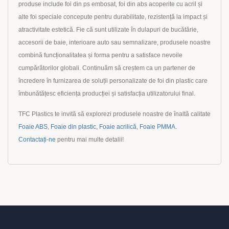
produse include foi din ps embosat, foi din abs acoperite cu acril și
alte foi speciale concepute pentru durabilitate, rezistență la impact și
atractivitate estetică. Fie că sunt utilizate în dulapuri de bucătărie,
accesorii de baie, interioare auto sau semnalizare, produsele noastre
combină funcționalitatea și forma pentru a satisface nevoile
cumpărătorilor globali. Continuăm să creștem ca un partener de
încredere în furnizarea de soluții personalizate de foi din plastic care
îmbunătățesc eficiența producției și satisfacția utilizatorului final.
TFC Plastics te invită să explorezi produsele noastre de înaltă calitate
Foaie ABS
,
Foaie din plastic
,
Foaie acrilică
,
Foaie PMMA
.
Contactați-ne
pentru mai multe detalii!