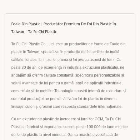
Foaie Din Plastic | Producător Premium De Foi Din Plastic În
Taiwan – Ta Fu Chi Plastic
Ta Fu Chi Plastic Co., Ltd. este un producător de frunte de Foaie din
plastic în Taiwan, specializat în producția de foi acrilice de înaltă
calitate, foi abs, foi hips, foi pmma și foi pvc cu aspect de lemn.Cu
peste 30 de ani de experiență în industria extruziunii plasticului, ne
angajăm să oferim calitate constantă, specificații personalizabile și
soluții avansate de foi pentru o gamă largă de aplicații industriale,
comerciale și de mobilier.Tehnologia noastră internă de extrudare și
controlul producției ne permit să livrăm foi de plastic în diverse
finisaje, culori și grosimi care respectă standardele internaționale.
Ca un extruder de plastic de încredere și furnizor OEM, Ta Fu Chi
Plastic a fabricat și exportat cu succes peste 100.000 de tone metrice
de foi de plastic la nivel mondial. Gama noastră diversificată de