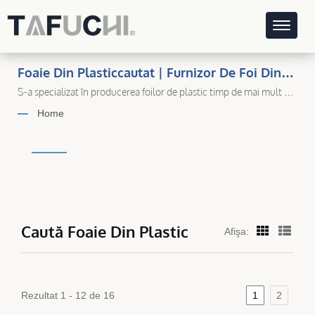
Foaie Din Plasticcautat | Furnizor De Foi Din
Plastic Cu Sediul În Taiwan Pentru Piețele
S-a specializat în producerea foilor de plastic timp de mai mult de
30 de ani, având sediul în Taiwan.
Globale
Home
Caută Foaie Din Plastic
Afişa:
Rezultat 1 - 12 de 16
1
2