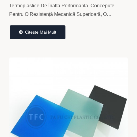
Termoplastice De Înaltă Performanță, Concepute
Pentru O Rezistență Mecanică Superioară, O
Integritate Excelentă A Suprafeței Și O
Termoformabilitate...
Citeste Mai Mult