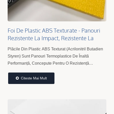
Foi De Plastic ABS Texturate - Panouri
Rezistente La Impact, Rezistente La
Zgârieturi Și Termoformabile
Plăcile Din Plastic ABS Texturat (Acrilonitril Butadien
Styren) Sunt Panouri Termoplastice De Înaltă
Performanță, Concepute Pentru O Rezistență
Mecanică Superioară, Durabilitate A Suprafeței...
Citeste Mai Mult