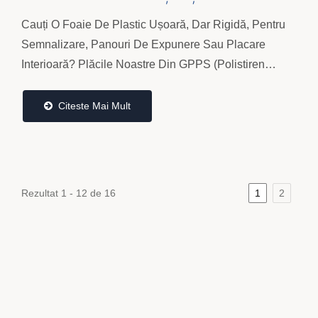
Pentru Semnalizare, Expuneri Și Interior
Cauți O Foaie De Plastic Ușoară, Dar Rigidă, Pentru
Semnalizare, Panouri De Expunere Sau Placare
Interioară? Plăcile Noastre Din GPPS (Polistiren
General) De Culoare Solidă Oferă O Suprafață...
Citeste Mai Mult
Rezultat 1 - 12 de 16
1
2