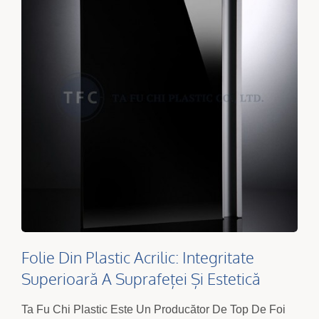
Folie Din Plastic Acrilic: Integritate
Superioară A Suprafeței Și Estetică
Versatilă Pentru Formare Personalizată
Ta Fu Chi Plastic Este Un Producător De Top De Foi