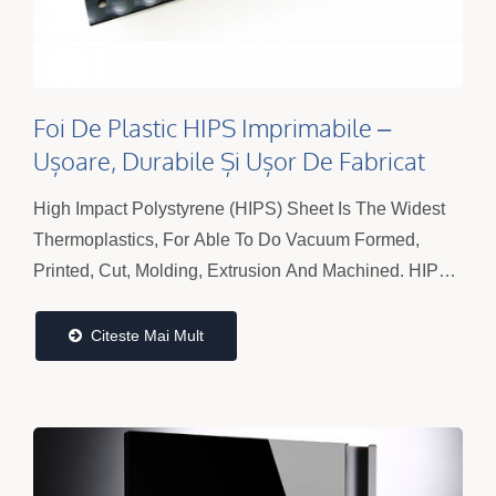
Foi De Plastic HIPS Imprimabile –
Ușoare, Durabile Și Ușor De Fabricat
Panouri
High Impact Polystyrene (HIPS) Sheet Is The Widest
Thermoplastics, For Able To Do Vacuum Formed,
Printed, Cut, Molding, Extrusion And Machined. HIPS
Is Higher Rubber Content So That It Has High Impact...
Citeste Mai Mult