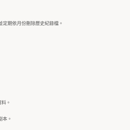
，並定期依月份刪除歷史紀錄檔。
資料。
副本。