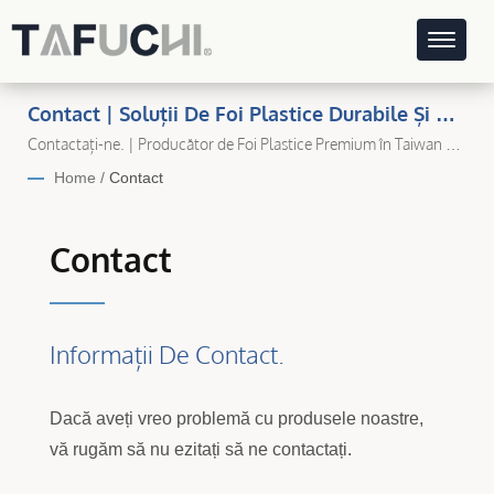
Contact | Soluții De Foi Plastice Durabile Și De
Înaltă Calitate Pentru Fiecare Aplicație
Contactați-ne. | Producător de Foi Plastice Premium în Taiwan –
Ta Fu Chi Plastic
Home
/
Contact
Contact
Informații De Contact.
Dacă aveți vreo problemă cu produsele noastre,
vă rugăm să nu ezitați să ne contactați.