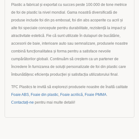
Plastic a fabricat și exportat cu succes peste 100.000 de tone metrice
de foi de plastic la nivel mondial. Gama noastră diversificată de
produse include foi din ps embosat, foi din abs acoperite cu acril și
alte foi speciale concepute pentru durabilitate, rezistență la impact și
atractivitate estetică. Fie că sunt utilizate în dulapuri de bucătărie,
accesorii de baie, interioare auto sau semnalizare, produsele noastre
combină funcționalitatea și forma pentru a satisface nevoile
cumpărătorilor globali. Continuăm să creștem ca un partener de
încredere în furnizarea de soluții personalizate de foi din plastic care
îmbunătățesc eficiența producției și satisfacția utilizatorului final.
TFC Plastics te invită să explorezi produsele noastre de înaltă calitate
Foaie ABS
,
Foaie din plastic
,
Foaie acrilică
,
Foaie PMMA
.
Contactați-ne
pentru mai multe detalii!