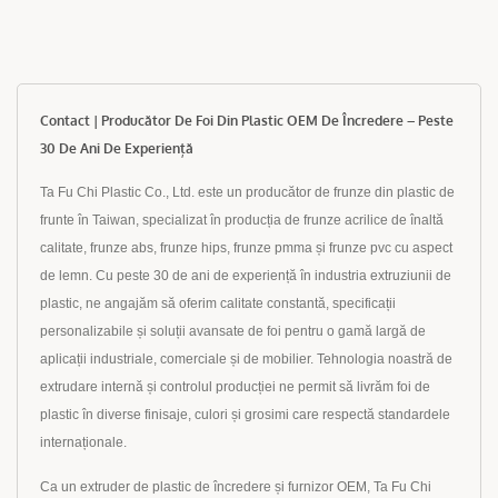
Contact | Producător De Foi Din Plastic OEM De Încredere – Peste
30 De Ani De Experiență
Ta Fu Chi Plastic Co., Ltd. este un producător de frunze din plastic de
frunte în Taiwan, specializat în producția de frunze acrilice de înaltă
calitate, frunze abs, frunze hips, frunze pmma și frunze pvc cu aspect
de lemn. Cu peste 30 de ani de experiență în industria extruziunii de
plastic, ne angajăm să oferim calitate constantă, specificații
personalizabile și soluții avansate de foi pentru o gamă largă de
aplicații industriale, comerciale și de mobilier. Tehnologia noastră de
extrudare internă și controlul producției ne permit să livrăm foi de
plastic în diverse finisaje, culori și grosimi care respectă standardele
internaționale.
Ca un extruder de plastic de încredere și furnizor OEM, Ta Fu Chi