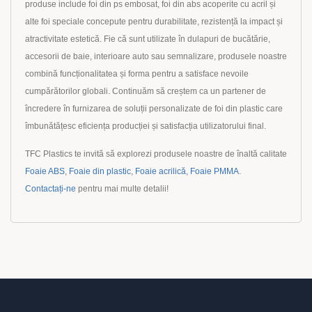
produse include foi din ps embosat, foi din abs acoperite cu acril și
alte foi speciale concepute pentru durabilitate, rezistență la impact și
atractivitate estetică. Fie că sunt utilizate în dulapuri de bucătărie,
accesorii de baie, interioare auto sau semnalizare, produsele noastre
combină funcționalitatea și forma pentru a satisface nevoile
cumpărătorilor globali. Continuăm să creștem ca un partener de
încredere în furnizarea de soluții personalizate de foi din plastic care
îmbunătățesc eficiența producției și satisfacția utilizatorului final.
TFC Plastics te invită să explorezi produsele noastre de înaltă calitate
Foaie ABS
,
Foaie din plastic
,
Foaie acrilică
,
Foaie PMMA
.
Contactați-ne
pentru mai multe detalii!