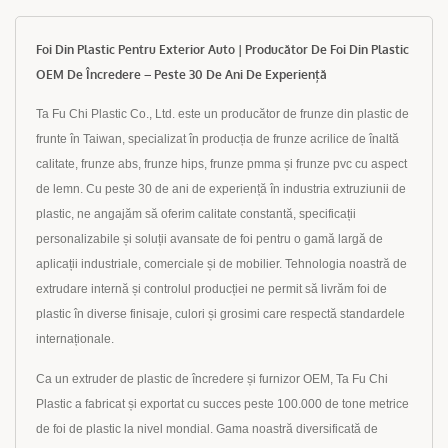
Foi Din Plastic Pentru Exterior Auto | Producător De Foi Din Plastic
OEM De Încredere – Peste 30 De Ani De Experiență
Ta Fu Chi Plastic Co., Ltd. este un producător de frunze din plastic de
frunte în Taiwan, specializat în producția de frunze acrilice de înaltă
calitate, frunze abs, frunze hips, frunze pmma și frunze pvc cu aspect
de lemn. Cu peste 30 de ani de experiență în industria extruziunii de
plastic, ne angajăm să oferim calitate constantă, specificații
personalizabile și soluții avansate de foi pentru o gamă largă de
aplicații industriale, comerciale și de mobilier. Tehnologia noastră de
extrudare internă și controlul producției ne permit să livrăm foi de
plastic în diverse finisaje, culori și grosimi care respectă standardele
internaționale.
Ca un extruder de plastic de încredere și furnizor OEM, Ta Fu Chi
Plastic a fabricat și exportat cu succes peste 100.000 de tone metrice
de foi de plastic la nivel mondial. Gama noastră diversificată de