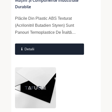
Mașini Și Componente Industriale
Durabile
Plăcile Din Plastic ABS Texturat
(Acrilonitril Butadien Styren) Sunt
Panouri Termoplastice De Înaltă
Performanță, Concepute Pentru O
Rezistență...
Detalii