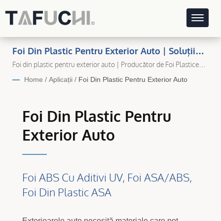
Foi Din Plastic Pentru Exterior Auto | Soluții
De Foi Plastice Durabile Și De Înaltă Calitate
Foi din plastic pentru exterior auto | Producător de Foi Plastice
Premium în Taiwan – Ta Fu Chi Plastic
Pentru Fiecare Aplicație
Home
/
Aplicații
/
Foi Din Plastic Pentru Exterior Auto
Foi Din Plastic Pentru
Exterior Auto
Foi ABS Cu Aditivi UV, Foi ASA/ABS,
Foi Din Plastic ASA
Exterioarele auto necesită materiale care pot