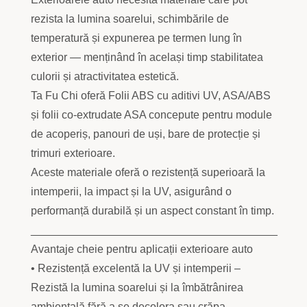
rezista la lumina soarelui, schimbările de
temperatură și expunerea pe termen lung în
exterior — menținând în același timp stabilitatea
culorii și atractivitatea estetică.
Ta Fu Chi oferă Folii ABS cu aditivi UV, ASA/ABS
și folii co-extrudate ASA concepute pentru module
de acoperiș, panouri de uși, bare de protecție și
trimuri exterioare.
Aceste materiale oferă o rezistență superioară la
intemperii, la impact și la UV, asigurând o
performanță durabilă și un aspect constant în timp.
________________________________________
Avantaje cheie pentru aplicații exterioare auto
• Rezistență excelentă la UV și intemperii –
Rezistă la lumina soarelui și la îmbătrânirea
ambientală fără a se decolora sau crăpa.