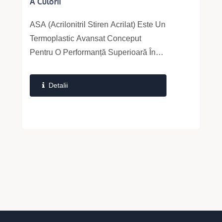
A Culorii
ASA (Acrilonitril Stiren Acrilat) Este Un
Termoplastic Avansat Conceput
Pentru O Performanță Superioară În
Aer Liber. Având O Rezistență
Mecanică...
Detalii