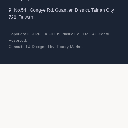
No.54 , Gongye Rd, Guantian District, Tainan City
720, Taiwan
Copyright © 2026
Ta Fu Chi Plastic Co., Ltd.
All Rights
Reserved.
Consulted & Designed by
Ready-Market