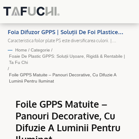
Foia Difuzor GPPS | Soluții De Foi Plastice
Durabile Și De Înaltă Calitate Pentru Fiecare
Caracteristica foilor plate PS este diversificarea culorii. |
Producător de Foi Plastice Premium în Taiwan – Ta Fu Chi Plastic
Aplicație
Home
/
Categorie
/
Foaie De Plastic GPPS: Soluții Ușoare, Rigidă & Rentabile |
Ta Fu Chi
/
Foile GPPS Matuite – Panouri Decorative, Cu Difuzie A
Luminii Pentru Iluminat
Foile GPPS Matuite –
Panouri Decorative, Cu
Difuzie A Luminii Pentru