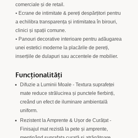
comerciale și de retail.
• Ecrane de intimitate & pereți despărțitori pentru
a echilibra transparența și intimitatea în birouri,
clinici și spații comune.
• Panouri decorative interioare pentru adăugarea
unei estetici moderne la placările de pereți,
inserțiile de dulapuri sau accentele de mobilier.
Funcționalități
Difuzie a Luminii Moale - Textura suprafeței
mate reduce strălucirea și punctele fierbinți,
creând un efect de iluminare ambientală
uniform.
Rezistent la Amprente & Ușor de Curățat -
Finisajul mat rezistă la pete și amprente,
menținând suprafața curată și atrăgătoare.