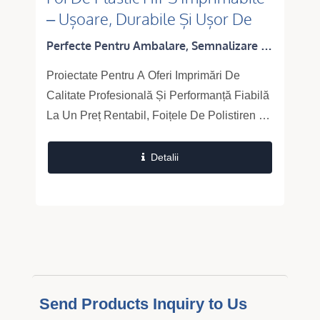
– Ușoare, Durabile Și Ușor De
Fabricat Panouri
Perfecte Pentru Ambalare, Semnalizare Și
Aplicații Termoformate.
Proiectate Pentru A Oferi Imprimări De
Calitate Profesională Și Performanță Fiabilă
La Un Preț Rentabil, Foițele De Polistiren De
Înalt Impact (HIPS) De La Ta Fu Chi Sunt
Ușoare, Rigide Și Optimizate...
Detalii