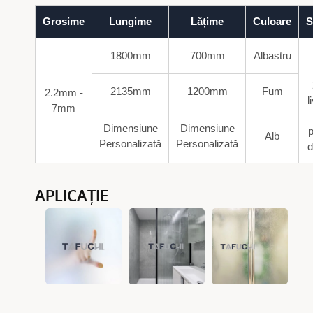
Grosime
Lungime
Lățime
Culoare
S
1800mm
700mm
Albastru
2135mm
1200mm
Fum
2.2mm -
l
7mm
Dimensiune
Dimensiune
p
Alb
Personalizată
Personalizată
d
APLICAȚIE