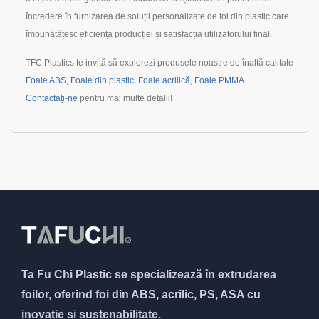
încredere în furnizarea de soluții personalizate de foi din plastic care
îmbunătățesc eficiența producției și satisfacția utilizatorului final.
TFC Plastics te invită să explorezi produsele noastre de înaltă calitate
Foaie ABS
,
Foaie din plastic
,
Foaie acrilică
,
Foaie PMMA
.
Contactați-ne
pentru mai multe detalii!
Ta Fu Chi Plastic se specializează în extrudarea
foilor, oferind foi din ABS, acrilic, PS, ASA cu
inovație și sustenabilitate.