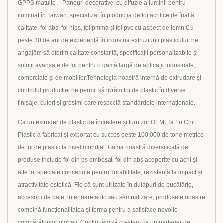
GPPS matuite – Panouri decorative, cu difuzie a luminii pentru
iluminat în Taiwan, specializat în producția de foi acrilice de înaltă
calitate, foi abs, foi hips, foi pmma și foi pvc cu aspect de lemn.Cu
peste 30 de ani de experiență în industria extruziunii plasticului, ne
angajăm să oferim calitate constantă, specificații personalizabile și
soluții avansate de foi pentru o gamă largă de aplicații industriale,
comerciale și de mobilier.Tehnologia noastră internă de extrudare și
controlul producției ne permit să livrăm foi de plastic în diverse
finisaje, culori și grosimi care respectă standardele internaționale.
Ca un extruder de plastic de încredere și furnizor OEM, Ta Fu Chi
Plastic a fabricat și exportat cu succes peste 100.000 de tone metrice
de foi de plastic la nivel mondial. Gama noastră diversificată de
produse include foi din ps embosat, foi din abs acoperite cu acril și
alte foi speciale concepute pentru durabilitate, rezistență la impact și
atractivitate estetică. Fie că sunt utilizate în dulapuri de bucătărie,
accesorii de baie, interioare auto sau semnalizare, produsele noastre
combină funcționalitatea și forma pentru a satisface nevoile
cumpărătorilor globali. Continuăm să creștem ca un partener de