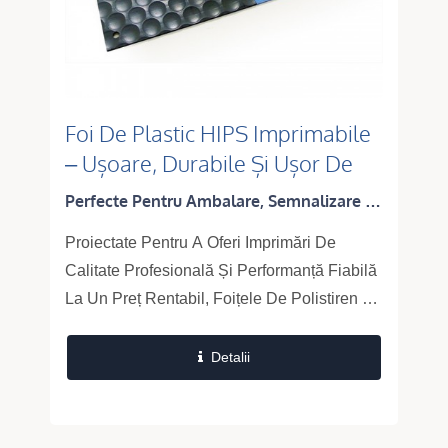
Foi De Plastic HIPS Imprimabile
– Ușoare, Durabile Și Ușor De
Fabricat Panouri
Perfecte Pentru Ambalare, Semnalizare Și
Aplicații Termoformate.
Proiectate Pentru A Oferi Imprimări De
Calitate Profesională Și Performanță Fiabilă
La Un Preț Rentabil, Foițele De Polistiren De
Înalt Impact (HIPS) De La Ta Fu Chi Sunt
Ușoare, Rigide Și Optimizate...
Detalii