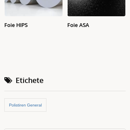
Foie ASA
Bandă De Margine Din
Acrilic
Etichete
Polistiren General