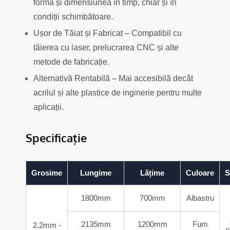
forma și dimensiunea în timp, chiar și în
condiții schimbătoare.
Ușor de Tăiat și Fabricat – Compatibil cu
tăierea cu laser, prelucrarea CNC și alte
metode de fabricație.
Alternativă Rentabilă – Mai accesibilă decât
acrilul și alte plastice de inginerie pentru multe
aplicații.
Specificație
Grosime
Lungime
Lățime
Culoare
S
1800mm
700mm
Albastru
2135mm
1200mm
Fum
2.2mm -