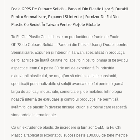
Foaie GPPS De Culoare Solidă – Panouri Din Plastic Ușor Și Durabil
Pentru Semnalizare, Expuneri Și Interior | Furnizor De Foi Din
Plastic Cu Sediul În Taiwan Pentru Piețele Globale
Ta Fu Chi Plastic Co., Ltd. este un producător de frunte de Foaie
GPPS de Culoare Solidă – Panouri din Plastic Ușor și Durabil pentru
Semnalizare, Expuneri și Interior în Taiwan, specializat în producția
de foi acrilice de înaltă calitate, foi abs, foi hips, foi pmma și foi pvc cu
aspect de lemn.Cu peste 30 de ani de experiență în industria
extruziunii plasticului, ne angajăm să oferim calitate constantă,
specificații personalizabile și soluții avansate de foi pentru o gamă
largă de aplicații industriale, comerciale și de mobilier.Tehnologia
noastră internă de extrudare și controlul producției ne permit să
livrăm foi de plastic în diverse finisaje, culori și grosimi care respectă
standardele internaționale.
Ca un extruder de plastic de încredere și furnizor OEM, Ta Fu Chi
Plastic a fabricat și exportat cu succes peste 100.000 de tone metrice