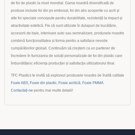
de foi de plastic la nivel mondial. Gama noastră diversificată de
produse include foi din ps embosat, foi din abs acoperite cu acril și
alte foi speciale concepute pentru durabilitate, rezistență la impact și
atractivitate estetică. Fie că sunt utilizate în dulapuri de bucătărie,
accesorii de baie, interioare auto sau semnalizare, produsele noastre
combină funcționalitatea și forma pentru a satisface nevoile
cumpărătorilor globali. Continuăm să creștem ca un partener de
încredere în furnizarea de soluții personalizate de foi din plastic care
îmbunătățesc eficiența producției și satisfacția utilizatorului final.
TFC Plastics te invită să explorezi produsele noastre de înaltă calitate
Foaie ABS
,
Foaie din plastic
,
Foaie acrilică
,
Foaie PMMA
.
Contactați-ne
pentru mai multe detalii!