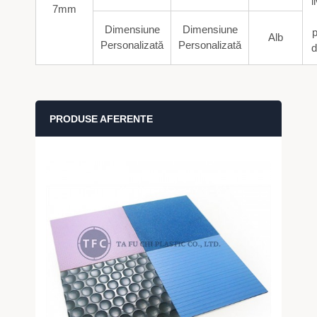
l
7mm
Dimensiune
Dimensiune
p
Alb
Personalizată
Personalizată
d
PRODUSE AFERENTE