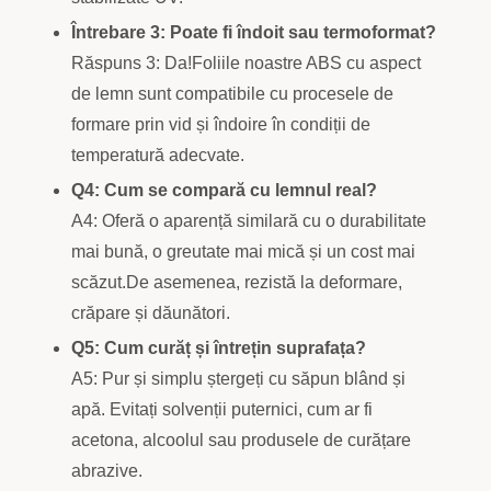
Întrebare 3: Poate fi îndoit sau termoformat?
Răspuns 3: Da!Foliile noastre ABS cu aspect
de lemn sunt compatibile cu procesele de
formare prin vid și îndoire în condiții de
temperatură adecvate.
Q4: Cum se compară cu lemnul real?
A4: Oferă o aparență similară cu o durabilitate
mai bună, o greutate mai mică și un cost mai
scăzut.De asemenea, rezistă la deformare,
crăpare și dăunători.
Q5: Cum curăț și întrețin suprafața?
A5: Pur și simplu ștergeți cu săpun blând și
apă. Evitați solvenții puternici, cum ar fi
acetona, alcoolul sau produsele de curățare
abrazive.