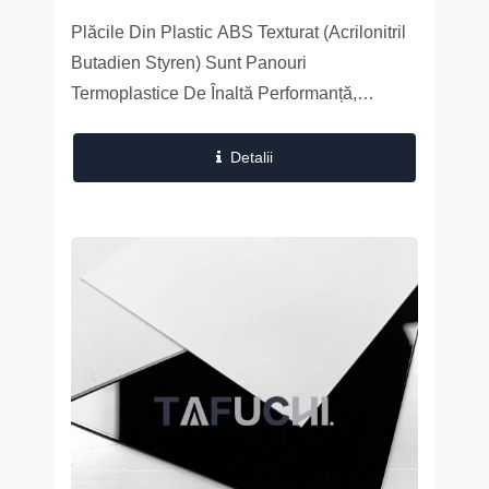
Termoformabile
De Echipamente, Capace De Mașini Și
Plăcile Din Plastic ABS Texturat (Acrilonitril
Componente Industriale Durabile
Butadien Styren) Sunt Panouri
Termoplastice De Înaltă Performanță,
Concepute Pentru O Rezistență Mecanică
Superioară, Durabilitate A Suprafeței...
Detalii