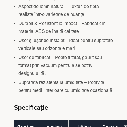
Aspect de lemn natural – Texturi de fibră
realiste într-o varietate de nuanțe
Durabil & Rezistent la impact – Fabricat din
material ABS de înaltă calitate
Ușor și ușor de instalat – Ideal pentru suprafețe
verticale sau orizontale mari
Ușor de fabricat – Poate fi tăiat, găurit sau
format prin vacuum pentru a se potrivi
designului tău
Suprafață rezistentă la umiditate – Potrivită
pentru medii interioare cu umiditate ocazională
Specificație
Grosime
Lungime
Lățime
Culoare
S