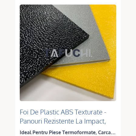
Foi De Plastic ABS Texturate -
Panouri Rezistente La Impact,
Rezistente La Zgârieturi Și
Ideal Pentru Piese Termoformate, Carcase