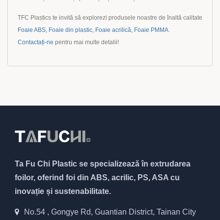
TFC Plastics te invită să explorezi produsele noastre de înaltă calitate
Foaie ABS
,
Foaie din plastic
,
Foaie acrilică
,
Foaie PMMA
.
Contactați-ne
pentru mai multe detalii!
Ta Fu Chi Plastic se specializează în extrudarea
foilor, oferind foi din ABS, acrilic, PS, ASA cu
inovație și sustenabilitate.
No.54 , Gongye Rd, Guantian District, Tainan City