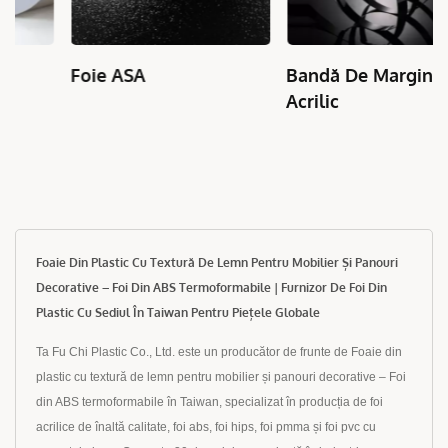
Foie ASA
Bandă De Margine Din
Acrilic
Foaie Din Plastic Cu Textură De Lemn Pentru Mobilier Și Panouri
Decorative – Foi Din ABS Termoformabile | Furnizor De Foi Din
Plastic Cu Sediul În Taiwan Pentru Piețele Globale
Ta Fu Chi Plastic Co., Ltd. este un producător de frunte de Foaie din
plastic cu textură de lemn pentru mobilier și panouri decorative – Foi
din ABS termoformabile în Taiwan, specializat în producția de foi
acrilice de înaltă calitate, foi abs, foi hips, foi pmma și foi pvc cu