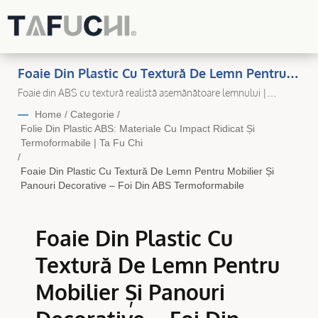
Foaie Din Plastic Cu Textură De Lemn Pentru
Mobilier Și Panouri Decorative – Foi Din ABS
Foaie din ABS cu textură realistă asemănătoare lemnului |
Producător de Foi Plastice Premium în Taiwan – Ta Fu Chi Plastic
Termoformabile | Soluții De Foi Plastice
Home
/
Categorie
/
Durabile Și De Înaltă Calitate Pentru Fiecare
Folie Din Plastic ABS: Materiale Cu Impact Ridicat Și
Termoformabile | Ta Fu Chi
Aplicație
/
Foaie Din Plastic Cu Textură De Lemn Pentru Mobilier Și
Panouri Decorative – Foi Din ABS Termoformabile
Foaie Din Plastic Cu
Textură De Lemn Pentru
Mobilier Și Panouri