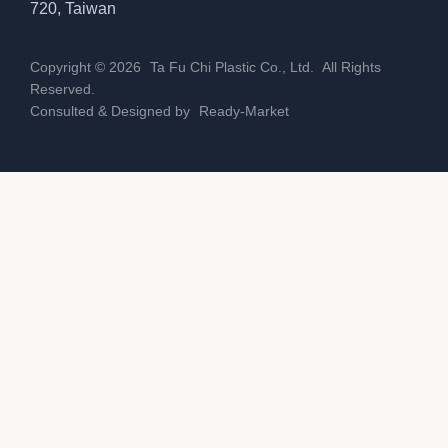
720, Taiwan
Copyright © 2026
Ta Fu Chi Plastic Co., Ltd.
All Rights
Reserved.
Consulted & Designed by
Ready-Market