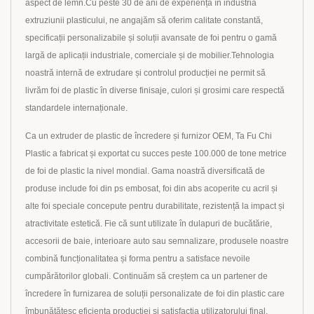
aspect de lemn.Cu peste 30 de ani de experiență în industria
extruziunii plasticului, ne angajăm să oferim calitate constantă,
specificații personalizabile și soluții avansate de foi pentru o gamă
largă de aplicații industriale, comerciale și de mobilier.Tehnologia
noastră internă de extrudare și controlul producției ne permit să
livrăm foi de plastic în diverse finisaje, culori și grosimi care respectă
standardele internaționale.
Ca un extruder de plastic de încredere și furnizor OEM, Ta Fu Chi
Plastic a fabricat și exportat cu succes peste 100.000 de tone metrice
de foi de plastic la nivel mondial. Gama noastră diversificată de
produse include foi din ps embosat, foi din abs acoperite cu acril și
alte foi speciale concepute pentru durabilitate, rezistență la impact și
atractivitate estetică. Fie că sunt utilizate în dulapuri de bucătărie,
accesorii de baie, interioare auto sau semnalizare, produsele noastre
combină funcționalitatea și forma pentru a satisface nevoile
cumpărătorilor globali. Continuăm să creștem ca un partener de
încredere în furnizarea de soluții personalizate de foi din plastic care
îmbunătățesc eficiența producției și satisfacția utilizatorului final.