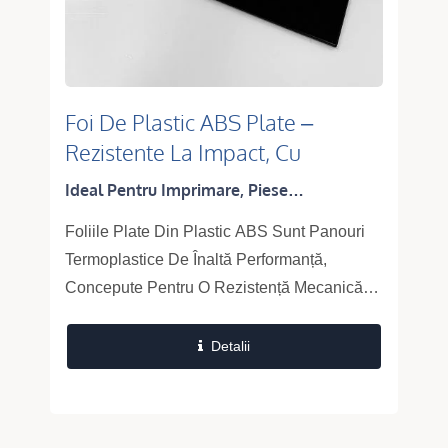
Foi De Plastic ABS Plate –
Rezistente La Impact, Cu
Suprafață Netedă Și
Ideal Pentru Imprimare, Piese
Termoformabile
Termoformate, Panouri De Echipamente,
Foliile Plate Din Plastic ABS Sunt Panouri
Carcase De Aparate Și Interioare Auto
Termoplastice De Înaltă Performanță,
Concepute Pentru O Rezistență Mecanică
Superioară, O Integritate Excelentă A
Suprafeței Și O Termoformabilitate...
Detalii