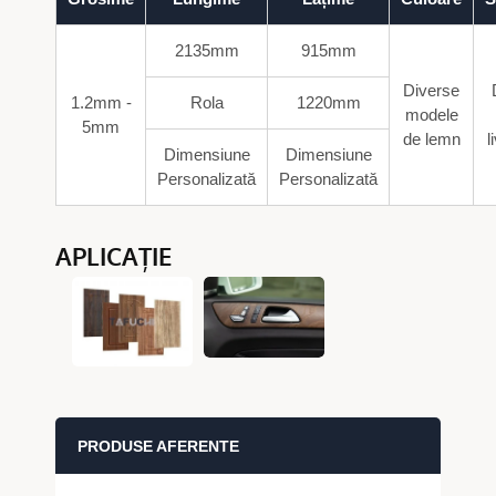
2135mm
915mm
Diverse
1.2mm -
Rola
1220mm
modele
5mm
de lemn
l
Dimensiune
Dimensiune
Personalizată
Personalizată
APLICAȚIE
PRODUSE AFERENTE